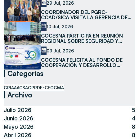
29 Jul, 2026
COORDINADOR DEL PGRC-
CCAD/SICA VISITA LA GERENCIA DE
MEDIO AMBIENTE DE COCESNA
10 Jul, 2026
COCESNA PARTICIPA EN REUNIÓN
REGIONAL SOBRE SEGURIDAD Y
FACILITACIÓN DE LA AVIACIÓN
09 Jul, 2026
COCESNA FELICITA AL FONDO DE
COOPERACIÓN Y DESARROLLO
INTERNACIONAL DE TAIWÁN
Categorías
(TAIWANICDF) EN SU 30 ANIVERSARIO
GRIAA
ACSA
GPR
DE-CEO
GMA
Archivo
Julio 2026
5
Junio 2026
4
Mayo 2026
8
Abril 2026
8