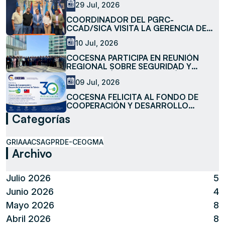
29 Jul, 2026
COORDINADOR DEL PGRC-
CCAD/SICA VISITA LA GERENCIA DE
MEDIO AMBIENTE DE COCESNA
10 Jul, 2026
COCESNA PARTICIPA EN REUNIÓN
REGIONAL SOBRE SEGURIDAD Y
FACILITACIÓN DE LA AVIACIÓN
09 Jul, 2026
COCESNA FELICITA AL FONDO DE
COOPERACIÓN Y DESARROLLO
INTERNACIONAL DE TAIWÁN
Categorías
(TAIWANICDF) EN SU 30 ANIVERSARIO
GRIAA
ACSA
GPR
DE-CEO
GMA
Archivo
Julio 2026
5
Junio 2026
4
Mayo 2026
8
Abril 2026
8