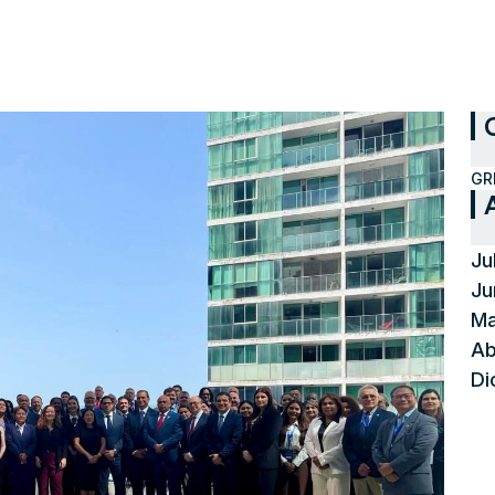
GR
Ju
Ju
Ma
Ab
Di