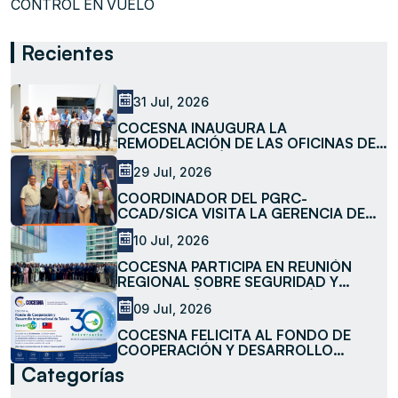
CONTROL EN VUELO
Recientes
31 Jul, 2026
COCESNA INAUGURA LA
REMODELACIÓN DE LAS OFICINAS DE
LA SUBESTACIÓN LA MESA
29 Jul, 2026
COORDINADOR DEL PGRC-
CCAD/SICA VISITA LA GERENCIA DE
MEDIO AMBIENTE DE COCESNA
10 Jul, 2026
COCESNA PARTICIPA EN REUNIÓN
REGIONAL SOBRE SEGURIDAD Y
FACILITACIÓN DE LA AVIACIÓN
09 Jul, 2026
COCESNA FELICITA AL FONDO DE
COOPERACIÓN Y DESARROLLO
INTERNACIONAL DE TAIWÁN
Categorías
(TAIWANICDF) EN SU 30 ANIVERSARIO