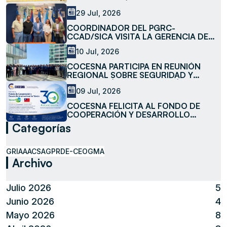
LA SUBESTACIÓN LA MESA
29 Jul, 2026
COORDINADOR DEL PGRC-
CCAD/SICA VISITA LA GERENCIA DE
MEDIO AMBIENTE DE COCESNA
10 Jul, 2026
COCESNA PARTICIPA EN REUNIÓN
REGIONAL SOBRE SEGURIDAD Y
FACILITACIÓN DE LA AVIACIÓN
09 Jul, 2026
COCESNA FELICITA AL FONDO DE
COOPERACIÓN Y DESARROLLO
INTERNACIONAL DE TAIWÁN
Categorías
(TAIWANICDF) EN SU 30 ANIVERSARIO
GRIAA
ACSA
GPR
DE-CEO
GMA
Archivo
Julio 2026
5
Junio 2026
4
Mayo 2026
8