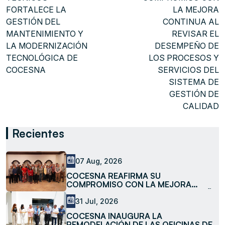
FORTALECE LA
LA MEJORA
GESTIÓN DEL
CONTINUA AL
MANTENIMIENTO Y
REVISAR EL
LA MODERNIZACIÓN
DESEMPEÑO DE
TECNOLÓGICA DE
LOS PROCESOS Y
COCESNA
SERVICIOS DEL
SISTEMA DE
GESTIÓN DE
CALIDAD
Recientes
07 Aug, 2026
COCESNA REAFIRMA SU
COMPROMISO CON LA MEJORA
CONTINUA AL REVISAR EL DESEMPEÑO
DE LOS PROCESOS Y SERVICIOS DEL
31 Jul, 2026
SISTEMA DE GESTIÓN DE CALIDAD
COCESNA INAUGURA LA
REMODELACIÓN DE LAS OFICINAS DE