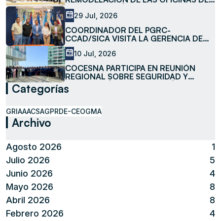
LA SUBESTACIÓN LA MESA
29 Jul, 2026
COORDINADOR DEL PGRC-
CCAD/SICA VISITA LA GERENCIA DE
MEDIO AMBIENTE DE COCESNA
10 Jul, 2026
COCESNA PARTICIPA EN REUNIÓN
REGIONAL SOBRE SEGURIDAD Y
FACILITACIÓN DE LA AVIACIÓN
Categorías
GRIAA
ACSA
GPR
DE-CEO
GMA
Archivo
Agosto 2026
1
Julio 2026
5
Junio 2026
4
Mayo 2026
8
Abril 2026
8
Febrero 2026
4