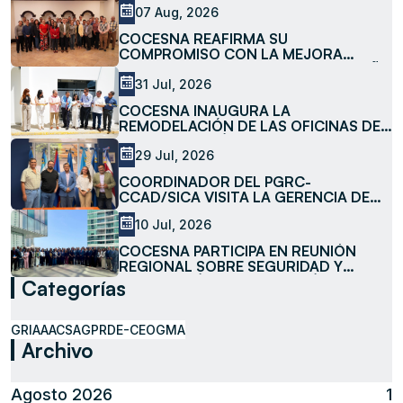
07 Aug, 2026
COCESNA REAFIRMA SU
COMPROMISO CON LA MEJORA
CONTINUA AL REVISAR EL DESEMPEÑO
DE LOS PROCESOS Y SERVICIOS DEL
31 Jul, 2026
SISTEMA DE GESTIÓN DE CALIDAD
COCESNA INAUGURA LA
REMODELACIÓN DE LAS OFICINAS DE
LA SUBESTACIÓN LA MESA
29 Jul, 2026
COORDINADOR DEL PGRC-
CCAD/SICA VISITA LA GERENCIA DE
MEDIO AMBIENTE DE COCESNA
10 Jul, 2026
COCESNA PARTICIPA EN REUNIÓN
REGIONAL SOBRE SEGURIDAD Y
FACILITACIÓN DE LA AVIACIÓN
Categorías
GRIAA
ACSA
GPR
DE-CEO
GMA
Archivo
Agosto 2026
1