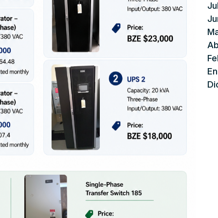
Ju
Ju
Ma
Ab
Fe
En
Di