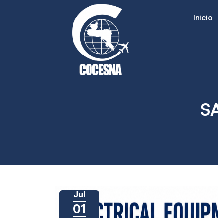
Inicio
S
Jul
01