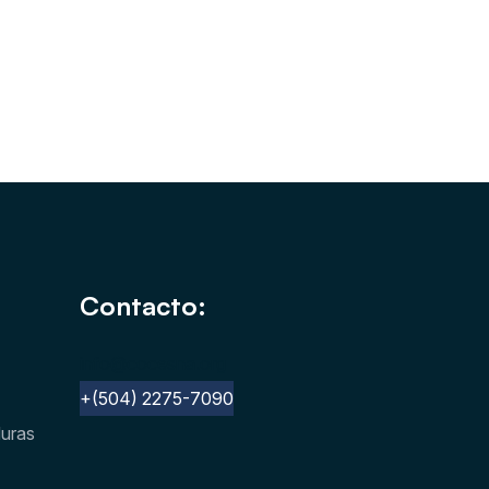
Contacto:
info@cocesna.org
+(504) 2275-7090
duras