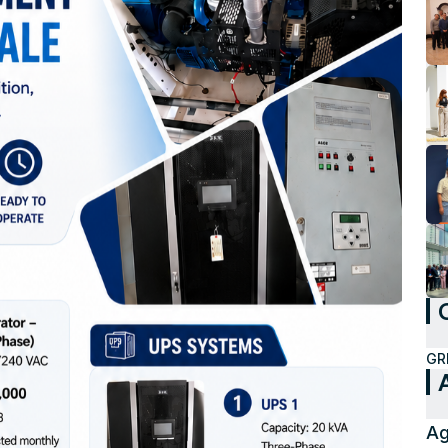
GR
Ag