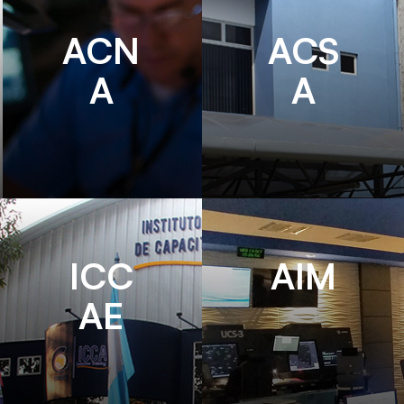
ACN
ACS
A
A
ICC
AIM
AE