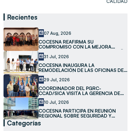
CALIDAD
Recientes
07 Aug, 2026
COCESNA REAFIRMA SU
COMPROMISO CON LA MEJORA
CONTINUA AL REVISAR EL DESEMPEÑO
DE LOS PROCESOS Y SERVICIOS DEL
31 Jul, 2026
SISTEMA DE GESTIÓN DE CALIDAD
COCESNA INAUGURA LA
REMODELACIÓN DE LAS OFICINAS DE
LA SUBESTACIÓN LA MESA
29 Jul, 2026
COORDINADOR DEL PGRC-
CCAD/SICA VISITA LA GERENCIA DE
MEDIO AMBIENTE DE COCESNA
10 Jul, 2026
COCESNA PARTICIPA EN REUNIÓN
REGIONAL SOBRE SEGURIDAD Y
FACILITACIÓN DE LA AVIACIÓN
Categorías